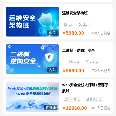
运维安全架构班
Linux
Docker
视频
5980.00
410人已报名
￥
二进制（逆向）安全
二进制安全
逆向安全
视频
8690.00
272人已报名
￥
Web安全全栈大师班+至尊领
航班
全栈大师班
至尊领航班
套餐课
12960.00
481人已报名
￥