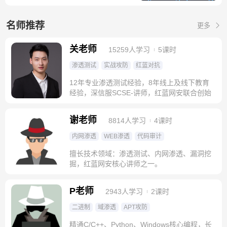
名师推荐
更多
关老师
15259人学习
5课时
渗透测试
实战攻防
红蓝对抗
12年专业渗透测试经验，8年线上及线下教育
经验，深信服SCSE-讲师，红蓝网安联合创始
人
谢老师
8814人学习
4课时
内网渗透
WEB渗透
代码审计
擅长技术领域：渗透测试、内网渗透、漏洞挖
掘，红蓝网安核心讲师之一。
P老师
2943人学习
2课时
二进制
域渗透
APT攻防
精通C/C++、Python、Windows核心编程，长