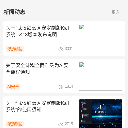
新闻动态
更多
关于“武汉红蓝网安定制版Kali
系统” v2.8版本发布说明
3091
渗透测试
关于安全课程全面升级为AI安
全课程通知
1814
AI安全
关于“武汉红蓝网安定制版Kali
系统”的使用须知
2715
渗透测试