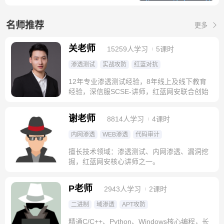
名师推荐
更多
关老师
15259人学习
5课时
渗透测试
实战攻防
红蓝对抗
12年专业渗透测试经验，8年线上及线下教育
经验，深信服SCSE-讲师，红蓝网安联合创始
人
谢老师
8814人学习
4课时
内网渗透
WEB渗透
代码审计
擅长技术领域：渗透测试、内网渗透、漏洞挖
掘，红蓝网安核心讲师之一。
P老师
2943人学习
2课时
二进制
域渗透
APT攻防
精通C/C++、Python、Windows核心编程，长