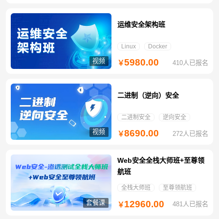
运维安全架构班
Linux
Docker
视频
5980.00
410人已报名
￥
二进制（逆向）安全
二进制安全
逆向安全
视频
8690.00
272人已报名
￥
Web安全全栈大师班+至尊领
航班
全栈大师班
至尊领航班
套餐课
12960.00
481人已报名
￥